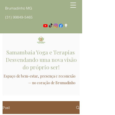
Brumadinho MG
(31) 99849-5465
Samambaia Yoga e Terapias
Desvendando uma nova visão
do próprio ser!
Espaço de bem-estar, presença e reconexão
— no coração de Brumadinho
Post