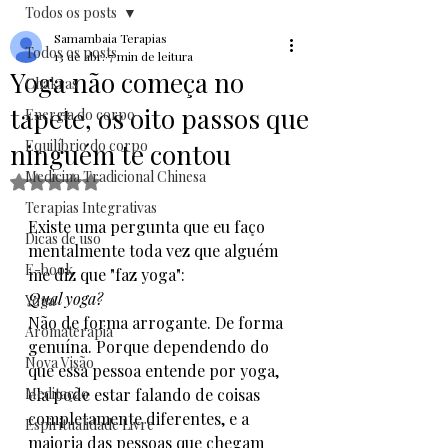
Todos os posts
Samambaia Terapias
Todos os posts
13 de abr.
7 min de leitura
Yoga não começa no
Chakras
tapete, os oito passos que
Energia do corpo
Equilíbrio do corpo
ninguém te contou
Medicina Tradicional Chinesa
Avaliado com NaN de 5 estrelas.
Terapias Integrativas
Existe uma pergunta que eu faço 
Dicas de uso
mentalmente toda vez que alguém 
E-book
me diz que "faz yoga":
Qual yoga?
Yoga
Não de forma arrogante. De forma 
Aromaterapia
genuína. Porque dependendo do 
Nova Visão
que essa pessoa entende por yoga, 
Meditação
ela pode estar falando de coisas 
completamente diferentes, e a 
Espiritualidade Livre
maioria das pessoas que chegam 