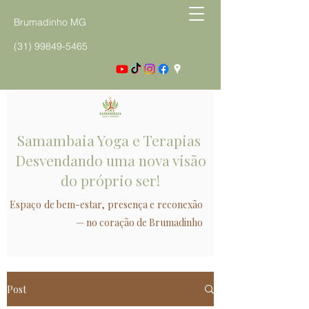
Brumadinho MG
(31) 99849-5465
Samambaia Yoga e Terapias
Desvendando uma nova visão
do próprio ser!
Espaço de bem-estar, presença e reconexão
— no coração de Brumadinho
Post