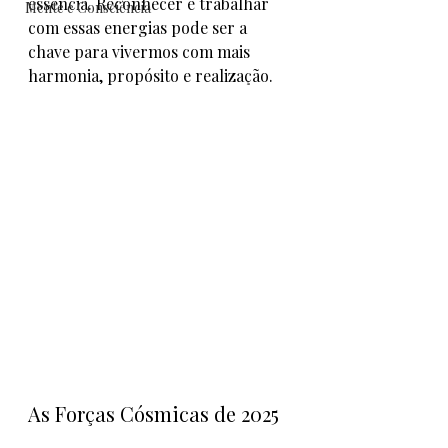
essência. Reconhecer e trabalhar 
Mente e Consciência
com essas energias pode ser a 
chave para vivermos com mais 
harmonia, propósito e realização.
As Forças Cósmicas de 2025