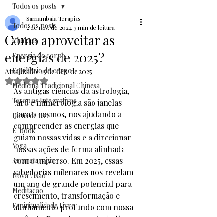
Todos os posts
Samambaia Terapias
Todos os posts
2 de nov. de 2024
3 min de leitura
Como aproveitar as
Chakras
energias de 2025?
Energia do corpo
Equilíbrio do corpo
Atualizado:
15 de dez. de 2025
Avaliado com NaN de 5 estrelas.
Medicina Tradicional Chinesa
As antigas ciências da astrologia, 
Terapias Integrativas
tarô e numerologia são janelas 
para o cosmos, nos ajudando a 
Dicas de uso
compreender as energias que 
E-book
guiam nossas vidas e a direcionar 
Yoga
nossas ações de forma alinhada 
com o universo. Em 2025, essas 
Aromaterapia
sabedorias milenares nos revelam 
Nova Visão
um ano de grande potencial para 
Meditação
crescimento, transformação e 
Espiritualidade Livre
alinhamento profundo com nossa 