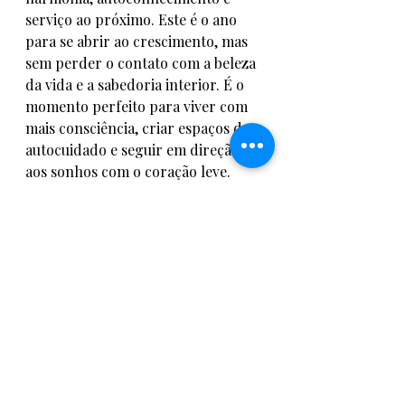
serviço ao próximo. Este é o ano 
para se abrir ao crescimento, mas 
sem perder o contato com a beleza 
da vida e a sabedoria interior. É o 
momento perfeito para viver com 
mais consciência, criar espaços de 
autocuidado e seguir em direção 
aos sonhos com o coração leve.
Se você deseja se conectar 
profundamente com essas energias 
e receber suporte contínuo para 
viver 2025 com propósito e 
equilíbrio, convido você a fazer 
parte do nosso 
Clube de 
Assinantes Samambaia Terapias 
2025
. Vamos juntos trabalhar o 
autoconhecimento, a expansão 