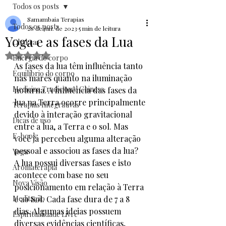
Todos os posts
Samambaia Terapias
Todos os posts
28 de jun. de 2023
5 min de leitura
Yoga e as fases da Lua
Chakras
Avaliado com NaN de 5 estrelas.
Energia do corpo
As fases da lua têm influência tanto 
Equilíbrio do corpo
nas marés quanto na iluminação 
Medicina Tradicional Chinesa
noturna. A influência das fases da 
lua na Terra ocorre principalmente 
Terapias Integrativas
devido à interação gravitacional 
Dicas de uso
entre a lua, a Terra e o sol. Mas 
E-book
você já percebeu alguma alteração 
pessoal e associou as fases da lua? 
Yoga
A lua possui diversas fases e isto 
Aromaterapia
acontece com base no seu 
Nova Visão
posicionamento em relação à Terra 
Meditação
e ao Sol. Cada fase dura de 7 a 8 
dias. Algumas ideias possuem 
Espiritualidade Livre
diversas evidências científicas, 