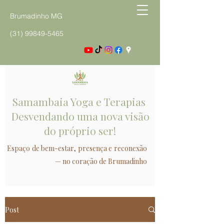
Brumadinho MG
(31) 99849-5465
Samambaia Yoga e Terapias
Desvendando uma nova visão
do próprio ser!
Espaço de bem-estar, presença e reconexão
— no coração de Brumadinho
Post