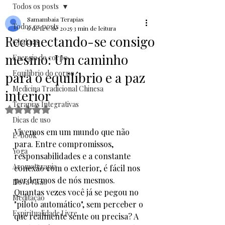
Todos os posts
Samambaia Terapias
Todos os posts
6 de fev. de 2025
3 min de leitura
Reconectando-se consigo
Chakras
mesmo: Um caminho
Energia do corpo
Equilíbrio do corpo
para o equilíbrio e a paz
Medicina Tradicional Chinesa
interior
Terapias Integrativas
Avaliado com NaN de 5 estrelas.
Dicas de uso
Vivemos em um mundo que não 
E-book
para. Entre compromissos, 
Yoga
responsabilidades e a constante 
Aromaterapia
conexão com o exterior, é fácil nos 
perdermos de nós mesmos. 
Nova Visão
Quantas vezes você já se pegou no 
Meditação
"piloto automático", sem perceber o 
Espiritualidade Livre
que realmente sente ou precisa? A 