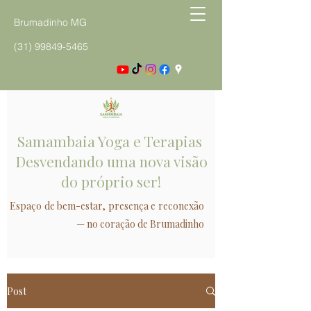
Brumadinho MG
(31) 99849-5465
Samambaia Yoga e Terapias
Desvendando uma nova visão
do próprio ser!
Espaço de bem-estar, presença e reconexão
— no coração de Brumadinho
Post