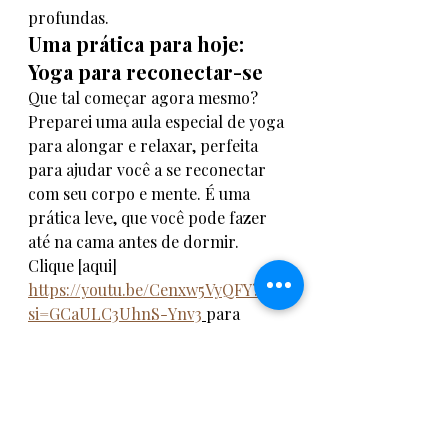
profundas.
Uma prática para hoje: 
Yoga para reconectar-se
Que tal começar agora mesmo? 
Preparei uma aula especial de yoga 
para alongar e relaxar, perfeita 
para ajudar você a se reconectar 
com seu corpo e mente. É uma 
prática leve, que você pode fazer 
até na cama antes de dormir. 
Clique [aqui] 
https://youtu.be/Cenxw5VyQFY?
si=GCaULC3UhnS-Ynv3
para 
assistir e experimente!
Conclusão: Um convite 
para voltar a si
Reconectar-se consigo mesmo não 