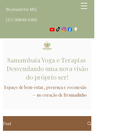
Brumadinho MG
(31) 99849-5465
Samambaia Yoga e Terapias
Desvendando uma nova visão
do próprio ser!
Espaço de bem-estar, presença e reconexão
— no coração de Brumadinho
Post