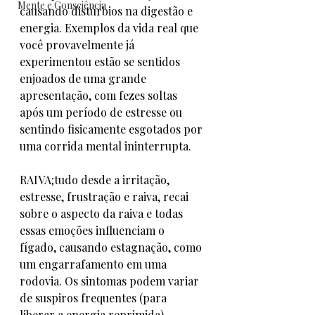
Mente e Consciência
causando distúrbios na digestão e 
energia. Exemplos da vida real que 
você provavelmente já 
experimentou estão se sentidos 
enjoados de uma grande 
apresentação, com fezes soltas 
após um período de estresse ou 
sentindo fisicamente esgotados por 
uma corrida mental ininterrupta. 
RAIVA;tudo desde a irritação, 
estresse, frustração e raiva, recai 
sobre o aspecto da raiva e todas 
essas emoções influenciam o 
fígado, causando estagnação, como 
um engarrafamento em uma 
rodovia. Os sintomas podem variar 
de suspiros frequentes (para 
liberar a energia reprimida), 