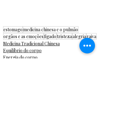
estomago
medicina chinesa e o pulmão
orgãos e as emoções
figado
tristeza
alegria
raiva
Medicina Tradicional Chinesa
Equilíbrio do corpo
Energia do corpo
Posts recentes
Ver tudo