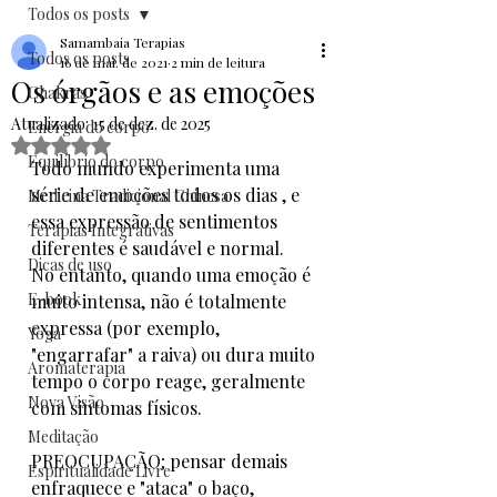
Todos os posts
Samambaia Terapias
Todos os posts
16 de mai. de 2021
2 min de leitura
Os órgãos e as emoções
Chakras
Atualizado:
15 de dez. de 2025
Energia do corpo
Avaliado com NaN de 5 estrelas.
Equilíbrio do corpo
Todo mundo experimenta uma 
série de emoções todos os dias , e 
Medicina Tradicional Chinesa
essa expressão de sentimentos 
Terapias Integrativas
diferentes é saudável e normal. 
Dicas de uso
No entanto, quando uma emoção é 
E-book
muito intensa, não é totalmente 
expressa (por exemplo, 
Yoga
"engarrafar" a raiva) ou dura muito 
Aromaterapia
tempo o corpo reage, geralmente 
Nova Visão
com sintomas físicos. 
Meditação
PREOCUPAÇÃO; pensar demais 
Espiritualidade Livre
enfraquece e "ataca" o baço, 