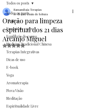
Todos os posts
Samambaia Terapias
Todos os posts
10 de jan.
5 min de leitura
Oração para limpeza
Chakras
espiritual dos 21 dias
Energia do corpo
Equilíbrio do corpo
Arcanjo Miguel
Medicina Tradicional Chinesa
Avaliado com NaN de 5 estrelas.
Terapias Integrativas
Dicas de uso
E-book
Yoga
Aromaterapia
Nova Visão
Meditação
Espiritualidade Livre