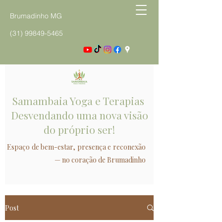
Brumadinho MG
(31) 99849-5465
Samambaia Yoga e Terapias
Desvendando uma nova visão
do próprio ser!
Espaço de bem-estar, presença e reconexão
— no coração de Brumadinho
Post