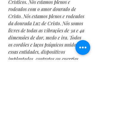
Crísticos. Nós estamos plenos e 
rodeados com o amor dourado de 
Cristo. Nós estamos plenos e rodeados 
da dourada Luz de Cristo. Nós somos 
livres de todas as vibrações de 3a e 4a 
dimensões de dor, medo e ira. Todos 
os cordões e laços psíquicos unidos a 
essas entidades, dispositivos 
implantados, contratos ou energias 
semeadas, estão agora liberados e 
curados. Eu agora apelo a Saint 
Germain para que transmute e 
retifique com a Chama Violeta todas 
as minhas energias que me foram 
tiradas e as retorne a mim agora em 
seu estado purificado.”
“Uma vez que estas energias 
regressaram a mim, eu peço que esses 
canais através dos quais se drenava 