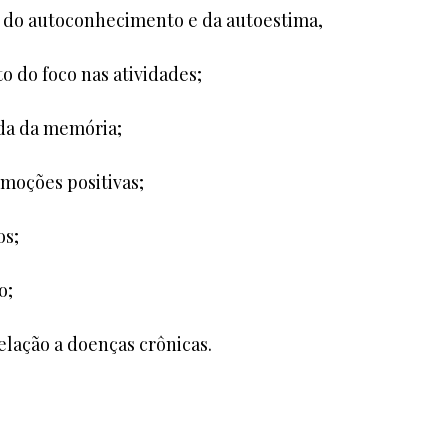
o do autoconhecimento e da autoestima,
 do foco nas atividades;
da da memória;
moções positivas;
os;
o;
elação a doenças crônicas.