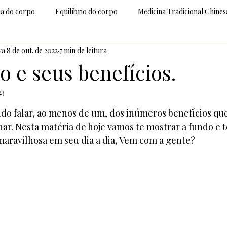
ia do corpo
Equilíbrio do corpo
Medicina Tradicional Chines
va
8 de out. de 2022
7 min de leitura
 uso
E-book
Yoga
Aromaterapia
Nova Visão
 e seus benefícios.
23
Consciência
 5 estrelas.
ido falar, ao menos de um, dos inúmeros benefícios que
r. Nesta matéria de hoje vamos te mostrar a fundo e te
maravilhosa em seu dia a dia, Vem com a gente?  