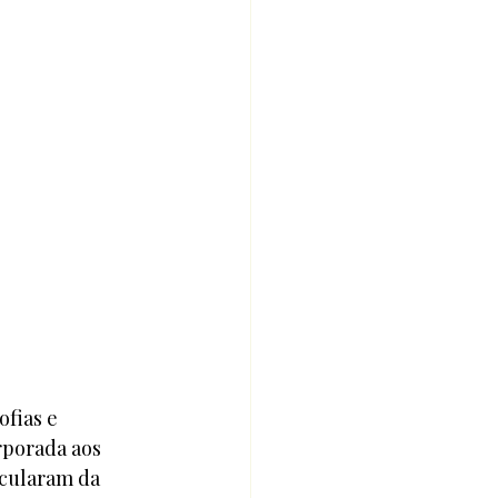
fias e 
rporada aos 
ncularam da 