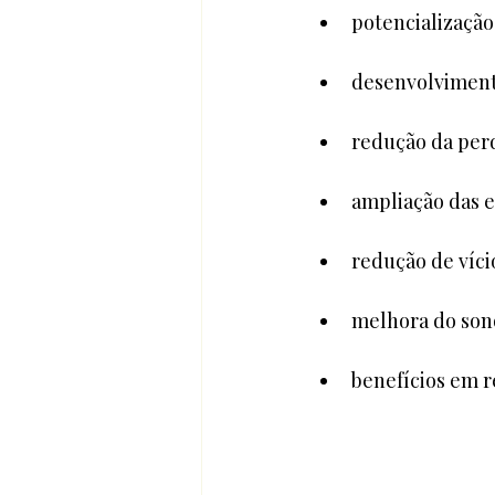
potencializaçã
desenvolvimento
redução da per
ampliação das e
redução de víci
melhora do son
benefícios em r