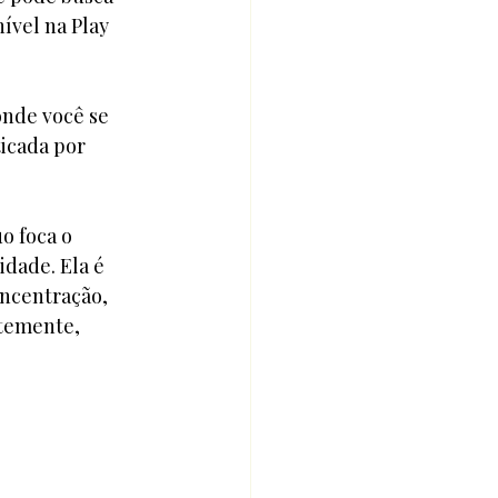
ível na Play 
onde você se 
ticada por 
o foca o 
dade. Ela é 
oncentração, 
ntemente, 