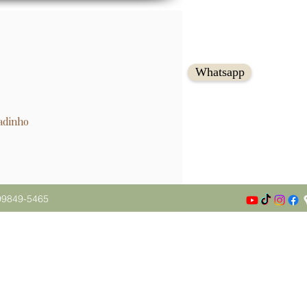
Whatsapp
adinho
99849-5465