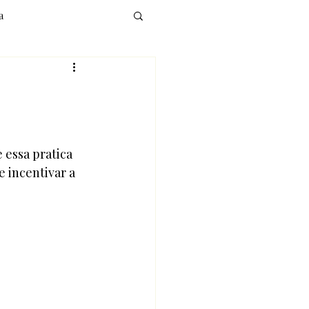
a
Meditação
 essa pratica 
 incentivar a 