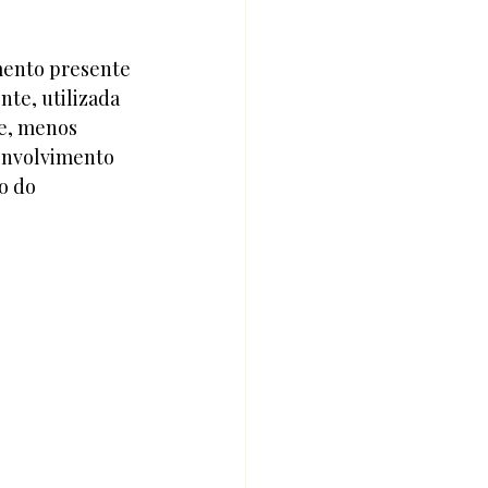
mento presente 
te, utilizada 
e, menos 
senvolvimento 
o do 