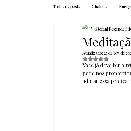
Todos os posts
Chakras
Energ
Stefani Rezende Sil
Terapias Integrativas
Dicas de
Meditação
Atualizado:
27 de fev. de 20
Espiritualidade Livre
Mente e 
Avaliado com NaN de
Você já deve ter ouv
pode nos proporciona
adotar essa pratica 