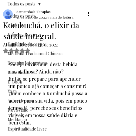
Todos os posts
Samambaia Terapias
Todos os posts
21 de ago. de 2022
3 min de leitura
Kombuchá, o elixir da
Chakras
saúde integral.
Energia do corpo
Equilíbrio do corpo
Atualizado:
23 de ago. de 2022
Avaliado com NaN de 5 estrelas.
Medicina Tradicional Chinesa
Terapias Integrativas
Você já ouviu falar desta bebida 
maravilhosa? Ainda não? 
Dicas de uso
Então se prepare para aprender 
E-book
um pouco e já começar a consumir!
Yoga
Quem conhece o Kombuchá passa a 
aderir para sua vida, pois em pouco 
Aromaterapia
tempo já  percebe seus benefícios 
Nova Visão
visíveis em nossa saúde diária e 
Meditação
bem estar. 
Espiritualidade Livre