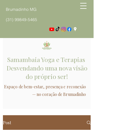
Brumadinho MG
(31) 99849-5465
Samambaia Yoga e Terapias
Desvendando uma nova visão
do próprio ser!
Espaço de bem-estar, presença e reconexão
— no coração de Brumadinho
Post