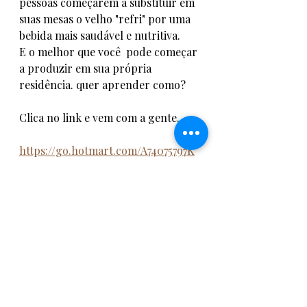
pessoas começarem a substituir em 
suas mesas o velho "refri" por uma 
bebida mais saudável e nutritiva. 
E o melhor que você  pode começar 
a produzir em sua própria 
residência. quer aprender como?
Clica no link e vem com a gente. 
https://go.hotmart.com/A74075797K
Com a popularização da bebida 
hoje encontramos varias marcas 
nos supermercados prontinhas 
para o consumo. se informe e 
experimente, com certeza será 
contribuição para você e sua 